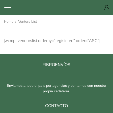
Home
Ventors List
[wcmp_vendorslist orderby="registered" order="ASC"]
FIBROENVÍOS
Enviamos a todo el país por agencias y contamos con nuestra
propia cadetería.
CONTACTO