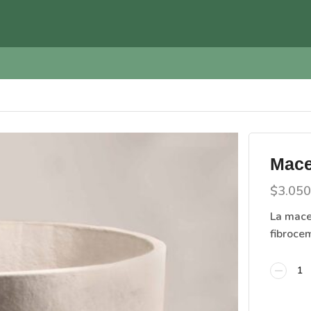
Mace
$
3.05
La mace
fibroce