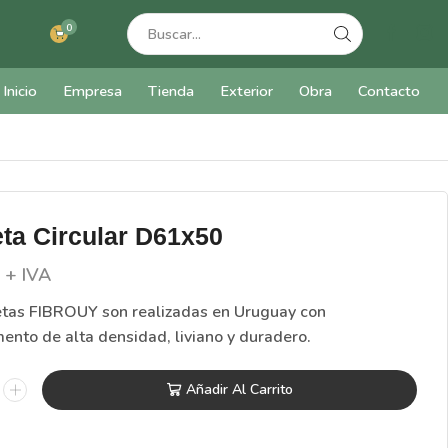
0
Inicio
Empresa
Tienda
Exterior
Obra
Contacto
ta Circular D61x50
0
+ IVA
tas FIBROUY son realizadas en Uruguay con
mento de alta densidad, liviano y duradero.
Añadir Al Carrito