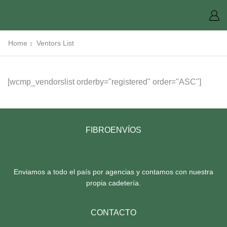
Home
Ventors List
[wcmp_vendorslist orderby="registered" order="ASC"]
FIBROENVÍOS
Enviamos a todo el país por agencias y contamos con nuestra
propia cadetería.
CONTACTO